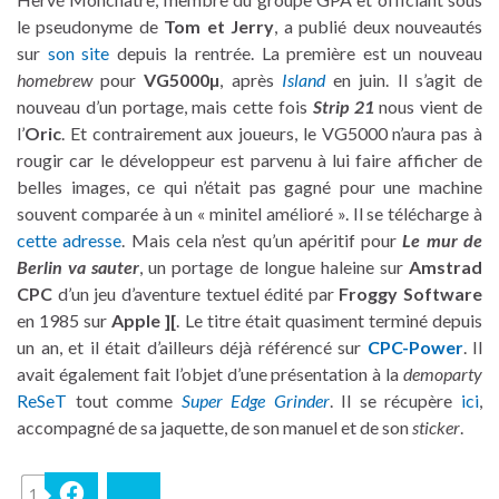
le pseudonyme de
Tom et Jerry
, a publié deux nouveautés
sur
son site
depuis la rentrée. La première est un nouveau
homebrew
pour
VG5000µ
, après
Island
en juin. Il s’agit de
nouveau d’un portage, mais cette fois
Strip 21
nous vient de
l’
Oric
. Et contrairement aux joueurs, le VG5000 n’aura pas à
rougir car le développeur est parvenu à lui faire afficher de
belles images, ce qui n’était pas gagné pour une machine
souvent comparée à un « minitel amélioré ». Il se télécharge à
cette adresse
. Mais cela n’est qu’un apéritif pour
Le mur de
Berlin va sauter
, un portage de longue haleine sur
Amstrad
CPC
d’un jeu d’aventure textuel édité par
Froggy Software
en 1985 sur
Apple ][
. Le titre était quasiment terminé depuis
un an, et il était d’ailleurs déjà référencé sur
CPC-Power
. Il
avait également fait l’objet d’une présentation à la
demoparty
ReSeT
tout comme
Super Edge Grinder
. Il se récupère
ici
,
accompagné de sa jaquette, de son manuel et de son
sticker
.
1
Facebook
Bluesky