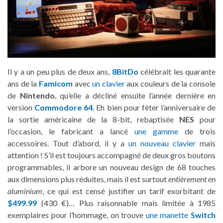
Il y a un peu plus de deux ans,
8BitDo
célébrait les quarante
ans de la
Famicom
avec
un clavier
aux couleurs de la console
de
Nintendo
, qu’elle a décliné ensuite l’année dernière en
version
Commodore 64
. Eh bien pour fêter l’anniversaire de
la sortie américaine de la 8-bit, rebaptisée
NES
pour
l’occasion, le fabricant a lancé
une gamme
de trois
accessoires. Tout d’abord, il y a
un nouveau clavier
mais
attention ! S’il est toujours accompagné de deux gros boutons
programmables, il arbore un nouveau design de 68 touches
aux dimensions plus réduites, mais il est surtout
entièrement en
aluminium
, ce qui est censé justifier un tarif exorbitant de
$499.99
(430 €)… Plus raisonnable mais limitée à 1985
exemplaires pour l’hommage, on trouve
une manette
Switch