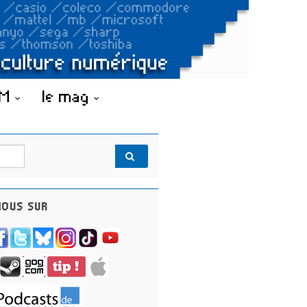
OM
le mag
OUS SUR