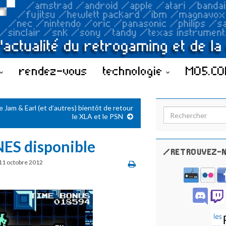
rendez-vous
technologie
MO5.C
 Jam & Earl (et d’autres) bientôt de retour
Search for:
le XLA et le PSN
NES disponible
/RETROUVEZ-N
11 octobre 2012