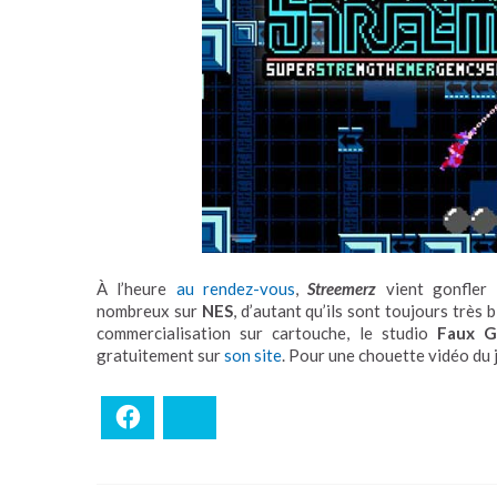
À l’heure
au rendez-vous
,
Streemerz
vient gonfle
nombreux sur
NES
, d’autant qu’ils sont toujours très 
commercialisation sur cartouche, le studio
Faux 
gratuitement sur
son site
. Pour une chouette vidéo du 
Facebook
Bluesky