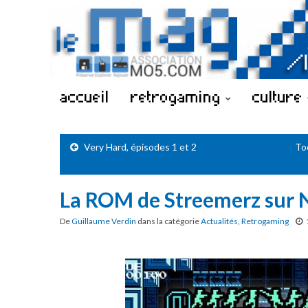
accueil
retrogaming
culture
Very Hard, épisodes 1 et 2
Toe
La ROM de Streemerz sur 
De
Guillaume Verdin
dans la catégorie
Actualités
,
Retrogaming