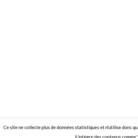
Ce site ne collecte plus de données statistiques et n'utilise donc q
© 2026 Le Mag de MO5.COM.
il intègre des contenus comme 