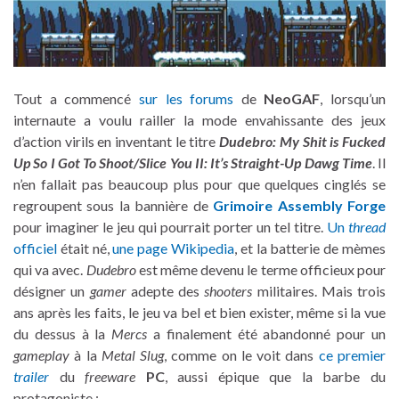
Tout a commencé
sur les forums
de
NeoGAF
, lorsqu’un
internaute a voulu railler la mode envahissante des jeux
d’action virils en inventant le titre
Dudebro: My Shit is Fucked
Up So I Got To Shoot/Slice You II: It’s Straight-Up Dawg Time
. Il
n’en fallait pas beaucoup plus pour que quelques cinglés se
regroupent sous la bannière de
Grimoire Assembly Forge
pour imaginer le jeu qui pourrait porter un tel titre.
Un
thread
officiel
était né,
une page Wikipedia
, et la batterie de mèmes
qui va avec.
Dudebro
est même devenu le terme officieux pour
désigner un
gamer
adepte des
shooters
militaires. Mais trois
ans après les faits, le jeu va bel et bien exister, même si la vue
du dessus à la
Mercs
a finalement été abandonné pour un
gameplay
à la
Metal Slug
, comme on le voit dans
ce premier
trailer
du
freeware
PC
, aussi épique que la barbe du
protagoniste :