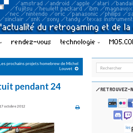
rendez-vous
technologie
MO5.C
Les prochains projets homebrew de Michel
Search for:
Louvet
tuit pendant 24
/RETROUVEZ-N
17 octobre 2012