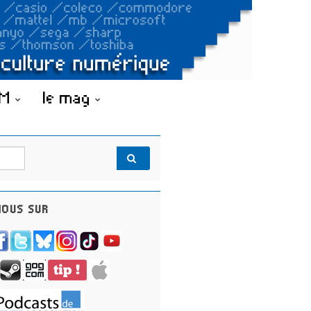
OM
le mag
OUS SUR