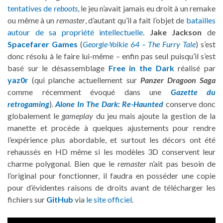
tentatives de
reboots
, le jeu n’avait jamais eu droit à un remake
ou même à un
remaster
, d’autant qu’il a fait l’objet de
batailles
autour de sa propriété intellectuelle
.
Jake Jackson
de
Spacefarer Games
(
Georgie-Yolkie 64 – The Furry Tale
) s’est
donc résolu à le faire lui-même – enfin pas seul puisqu’il s’est
basé sur le désassemblage
Free in the Dark
réalisé par
yaz0r
(qui planche actuellement sur
Panzer Dragoon Saga
comme récemment évoqué dans une
Gazette du
retrogaming
).
Alone In The Dark: Re-Haunted
conserve donc
globalement le
gameplay
du jeu mais ajoute la gestion de la
manette et procède à quelques ajustements pour rendre
l’expérience plus abordable, et surtout les décors ont été
rehaussés en HD même si les modèles 3D conservent leur
charme polygonal. Bien que le
remaster
n’ait pas besoin de
l’original pour fonctionner, il faudra en posséder une copie
pour d’évidentes raisons de droits avant de télécharger les
fichiers sur
GitHub
via
le site officiel
.