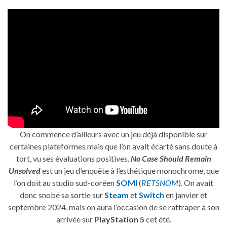
On commence d’ailleurs avec un jeu déjà disponible sur
certaines plateformes mais que l’on avait écarté sans doute à
tort, vu ses évaluations positives.
No Case Should Remain
Unsolved
est un jeu d’enquête à l’esthétique monochrome, que
l’on doit au studio sud-coréen
SOMI
(
RETSNOM
). On avait
donc snobé sa sortie sur
Steam
et
Switch
en janvier et
septembre 2024, mais on aura l’occasion de se rattraper à son
arrivée sur
PlayStation 5
cet été.