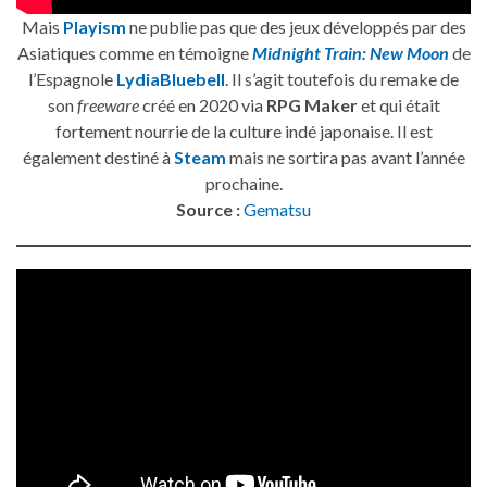
Mais
Playism
ne publie pas que des jeux développés par des
Asiatiques comme en témoigne
Midnight Train: New Moon
de
l’Espagnole
LydiaBluebell
. Il s’agit toutefois du remake de
son
freeware
créé en 2020 via
RPG Maker
et qui était
fortement nourrie de la culture indé japonaise. Il est
également destiné à
Steam
mais ne sortira pas avant l’année
prochaine.
Source :
Gematsu