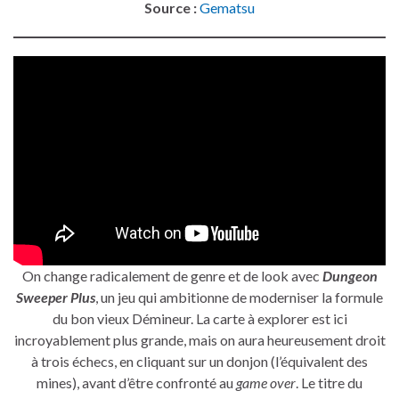
Source :
Gematsu
On change radicalement de genre et de look avec
Dungeon
Sweeper Plus
, un jeu qui ambitionne de moderniser la formule
du bon vieux Démineur. La carte à explorer est ici
incroyablement plus grande, mais on aura heureusement droit
à trois échecs, en cliquant sur un donjon (l’équivalent des
mines), avant d’être confronté au
game over
. Le titre du