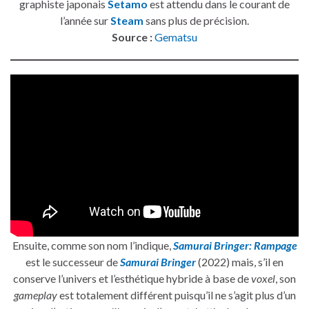
graphiste japonais
Setamo
est attendu dans le courant de
l’année sur
Steam
sans plus de précision.
Source :
Gematsu
Ensuite, comme son nom l’indique,
Samurai Bringer: Rampage
est le successeur de
Samurai Bringer
(2022) mais, s’il en
conserve l’univers et l’esthétique hybride à base de
voxel
, son
gameplay
est totalement différent puisqu’il ne s’agit plus d’un