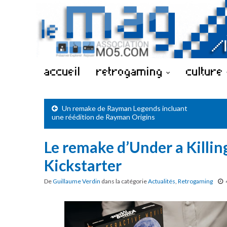
accueil
retrogaming
culture
Un remake de Rayman Legends incluant
une réédition de Rayman Origins
Le remake d’Under a Killi
Kickstarter
De
Guillaume Verdin
dans la catégorie
Actualités
,
Retrogaming