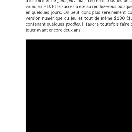
d’histoire et de
gameplay
, mais recréant tous les déco
vidéo en HD. Et le succès a été au rendez-vous puisque 
en quelques jours. On peut donc plus sereinement c
version numérique du jeu et tout de même
$130
(11
contenant quelques
goodies
. Il faudra toutefois fair
jouer avant encore deux ans…