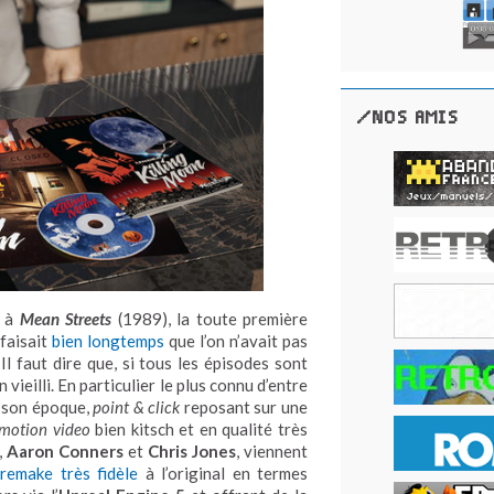
/NOS AMIS
e à
Mean Streets
(1989), la toute première
 faisait
bien longtemps
que l’on n’avait pas
Il faut dire que, si tous les épisodes sont
vieilli. En particulier le plus connu d’entre
e son époque,
point & click
reposant sur une
 motion video
bien kitsch et en qualité très
,
Aaron Conners
et
Chris Jones
, viennent
remake très fidèle
à l’original en termes