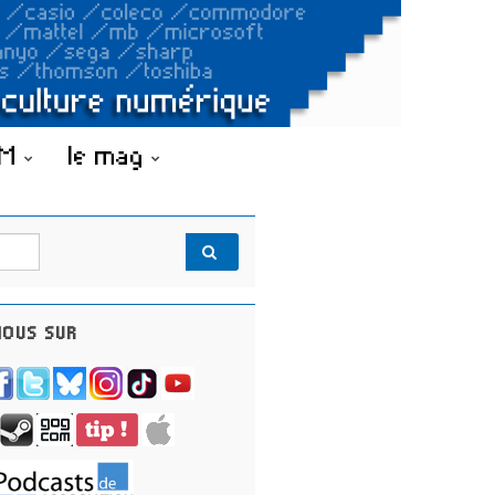
OM
le mag
OUS SUR