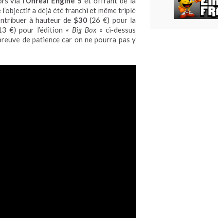
rs via l’
Unreal Engine 5
et offrant de la
l’objectif a déjà été franchi et même triplé
ontribuer à hauteur de
$30
(26 €) pour la
3 €) pour l’édition «
Big Box
» ci-dessus
e preuve de patience car on ne pourra pas y