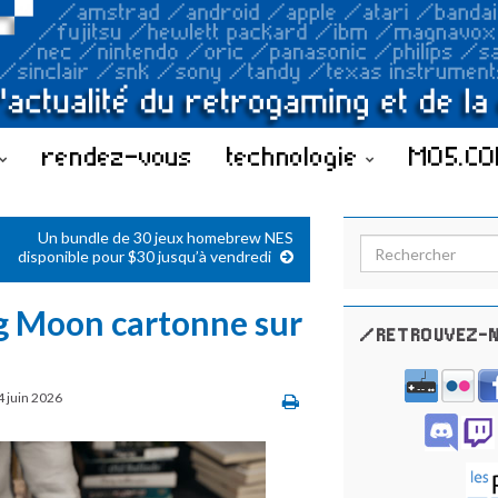
rendez-vous
technologie
MO5.C
Un bundle de 30 jeux homebrew NES
Search for:
disponible pour $30 jusqu’à vendredi
ng Moon cartonne sur
/RETROUVEZ-N
4 juin 2026