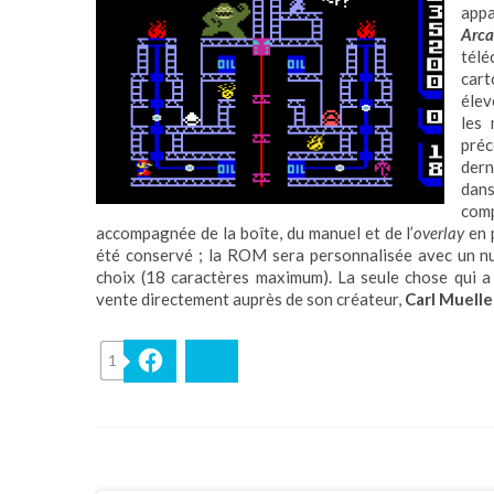
appa
Arca
tél
car
élev
les
préc
dern
dan
com
accompagnée de la boîte, du manuel et de l’
overlay
en 
été conservé ; la ROM sera personnalisée avec un nu
choix (18 caractères maximum). La seule chose qui a c
vente directement auprès de son créateur,
Carl Mueller
1
Facebook
Bluesky