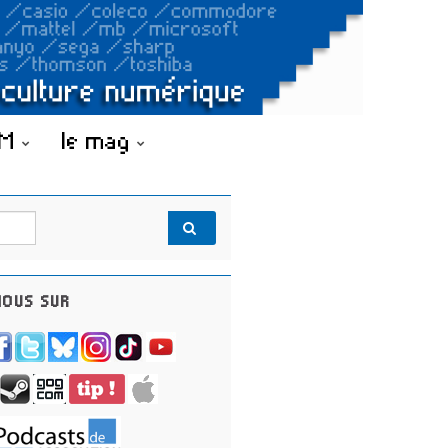
OM
le mag
OUS SUR