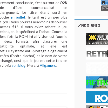
remment concluante, c’est au tour de
D2K
de
d’être commercialisé en
échargement. Le titre étant sorti en
touche
en juillet
, le tarif est un peu plus
é,
$20
. Vous pourrez néanmoins débourser
/NOS AMIS
 mêmes $15 si vous aviez acheté le jeu
édent, en le spécifiant à l’achat. Comme la
ière fois, la ROM
Intellivision
est fournie
s deux formats afin d’assurer une
patibilité optimale, et elle est
pdf. Le système anti-piratage a également
méro (l’ordre d’achat) et le nom de votre
hangé, c’est que le jeu est cette fois en
 Jr
, via
son blog
. Merci à
Allgamers
.