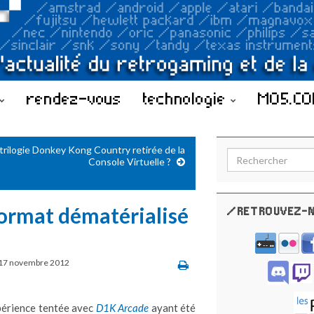
rendez-vous
technologie
MO5.C
 trilogie Donkey Kong Country retirée de la
Search for:
Console Virtuelle ?
format dématérialisé
/RETROUVEZ-N
17 novembre 2012
périence tentée avec
D1K Arcade
ayant été