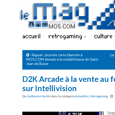
accueil
retrogaming
culture
Rappel : journée carte blanche à
La
MO5.COM demain à la médiathèque de Saint-
Jean de Braye
D2K Arcade à la vente au 
sur Intellivision
De
Guillaume Verdin
dans la catégorie
Actualités
,
Retrogaming
L’ex