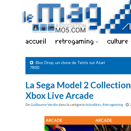
accueil
retrogaming
culture
Bloc Drop, un clone de Tetris sur Atari
7800
La Sega Model 2 Collection
Xbox Live Arcade
De
Guillaume Verdin
dans la catégorie
Actualités
,
Retrogaming