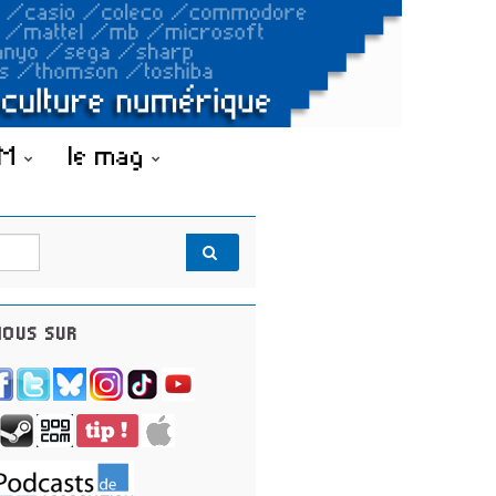
OM
le mag
OUS SUR