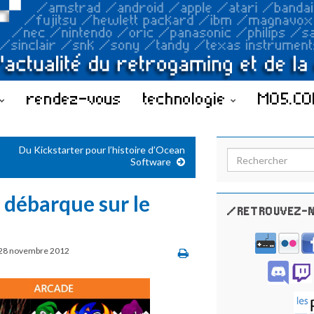
rendez-vous
technologie
MO5.C
Du Kickstarter pour l’histoire d’Ocean
Search for:
Software
 débarque sur le
/RETROUVEZ-N
28 novembre 2012