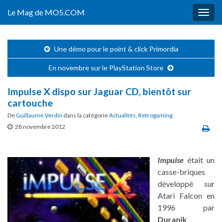
Le Mag de MO5.COM
Togg
navig
Une démo pour le point & click Primordia
En novembre sur le PlayStation Store
Impulse X dispo sur Jaguar CD, bientôt sur
cartouche
De
Guillaume Verdin
dans la catégorie
Actualités
,
Retrogaming
28 novembre 2012
Impulse
était un
casse-briques
développé sur
Atari Falcon en
1996 par
Duranik