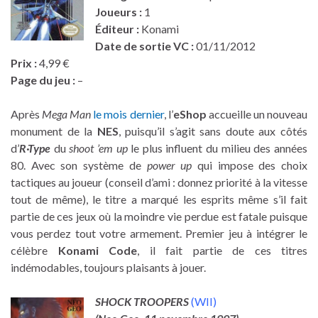
Joueurs :
1
Éditeur :
Konami
Date de sortie VC :
01/11/2012
Prix :
4,99 €
Page du jeu :
–
Après
Mega Man
le mois dernier
, l’
eShop
accueille un nouveau
monument de la
NES
, puisqu’il s’agit sans doute aux côtés
d’
R
·
Type
du
shoot ’em up
le plus influent du milieu des années
80. Avec son système de
power up
qui impose des choix
tactiques au joueur (conseil d’ami : donnez priorité à la vitesse
tout de même), le titre a marqué les esprits même s’il fait
partie de ces jeux où la moindre vie perdue est fatale puisque
vous perdez tout votre armement. Premier jeu à intégrer le
célèbre
Konami Code
, il fait partie de ces titres
indémodables, toujours plaisants à jouer.
SHOCK TROOPERS
(WII)