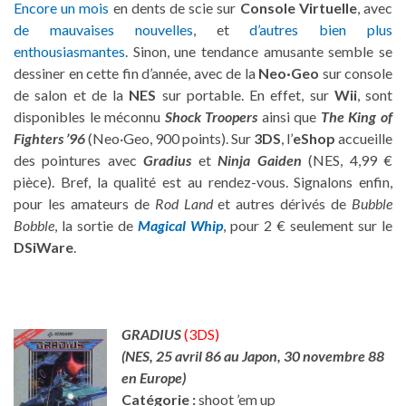
Encore un mois
en dents de scie sur
Console Virtuelle
, avec
de mauvaises nouvelles
, et
d’autres bien plus
enthousiasmantes
. Sinon, une tendance amusante semble se
dessiner en cette fin d’année, avec de la
Neo·Geo
sur console
de salon et de la
NES
sur portable. En effet, sur
Wii
, sont
disponibles le méconnu
Shock Troopers
ainsi que
The King of
Fighters ’96
(Neo·Geo, 900 points). Sur
3DS
, l’
eShop
accueille
des pointures avec
Gradius
et
Ninja Gaiden
(NES, 4,99 €
pièce). Bref, la qualité est au rendez-vous. Signalons enfin,
pour les amateurs de
Rod Land
et autres dérivés de
Bubble
Bobble
, la sortie de
Magical Whip
, pour 2 € seulement sur le
DSiWare
.
GRADIUS
(3DS)
(NES, 25 avril 86 au Japon, 30 novembre 88
en Europe
)
Catégorie :
shoot ’em up