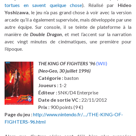
tortues en savent quelque chose
). Réalisé par
Hideo
Yoshizawa
, le jeu n’a pas grand chose à voir avec la version
arcade qu’il a également supervisée, mais développée par une
autre équipe. Sur console, il se teinte de plateforme à la
manière de
Double Dragon
, et met l’accent sur la narration
avec vingt minutes de cinématiques, une première pour
l’époque.
THE KING OF FIGHTERS ’96
(WII)
(Neo·Geo,
30 juillet 1996
)
Catégorie :
baston
Joueurs :
1-2
Éditeur :
SNK/D4 Enterprise
Date de sortie VC :
22/11/2012
Prix :
900 points (9 €)
Page du jeu :
http://www.nintendo.fr/…/THE-KING-OF-
FIGHTERS-96.html