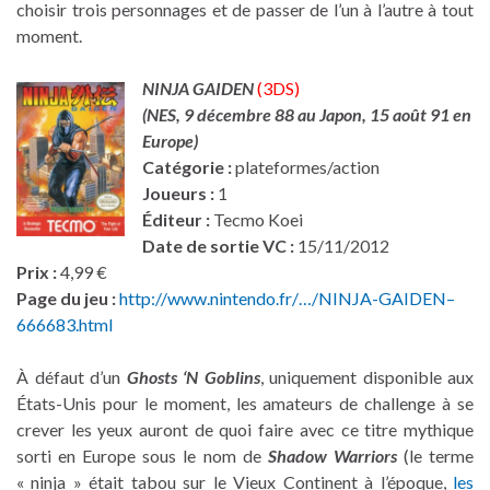
choisir trois personnages et de passer de l’un à l’autre à tout
moment.
NINJA GAIDEN
(3DS)
(NES, 9 décembre 88 au Japon, 15 août 91 en
Europe
)
Catégorie :
plateformes/action
Joueurs :
1
Éditeur :
Tecmo Koei
Date de sortie VC :
15/11/2012
Prix :
4,99 €
Page du jeu :
http://www.nintendo.fr/…/NINJA-GAIDEN–
666683.html
À défaut d’un
Ghosts ‘N Goblins
, uniquement disponible aux
États-Unis pour le moment, les amateurs de challenge à se
crever les yeux auront de quoi faire avec ce titre mythique
sorti en Europe sous le nom de
Shadow Warriors
(le terme
« ninja » était tabou sur le Vieux Continent à l’époque,
les