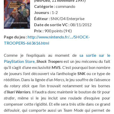
(Neo·Geo, 11 novembre 1997)
Catégorie :
commando
Joueurs :
1-2
Éditeur :
SNK/D4 Enterprise
Date de sortie VC :
08/11/2012
Prix :
900 points (9 €)
Page du jeu :
http://www.nintendo.fr/…/SHOCK-
TROOPERS-663616.html
Comme je l’expliquais au moment de
sa sortie sur le
PlayStation Store
,
Shock Troopers
est un jeu méconnu du fait
qu’il s’agit d’une exclusivité
MVS
. C’est pourquoi bon nombre
de joueurs l’ont découvert via l’anthologie
SNK
ou ce type de
réédition. Dans la lignée d’un
Mercs
, le jeu souffre de l’absence
du
rotary stick
que l’on trouvait notamment sur les bornes
d’
Ikari Warriors
. Il faudra donc maintenir le bouton de tir pour
strafer
, même si le jeu inclut une roulade d’esquive pour
compenser cette rigidité. Et elle sera très utile dans ce grand
défouloir, qui comporte aussi un
Team Mode
qui permet de