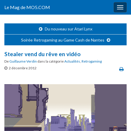
Le Mag de MO5.COM
Togg
navig
Du nouveau sur Atari Lynx
Soirée Retrogaming au Game Cash de Nantes
Stealer vend du rêve en vidéo
De
Guillaume Verdin
dans la catégorie
Actualités
,
Retrogaming
2 décembre 2012