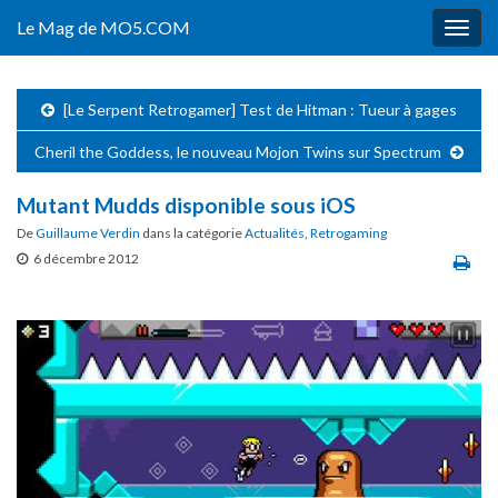
Le Mag de MO5.COM
Togg
navig
[Le Serpent Retrogamer] Test de Hitman : Tueur à gages
Cheril the Goddess, le nouveau Mojon Twins sur Spectrum
Mutant Mudds disponible sous iOS
De
Guillaume Verdin
dans la catégorie
Actualités
,
Retrogaming
6 décembre 2012