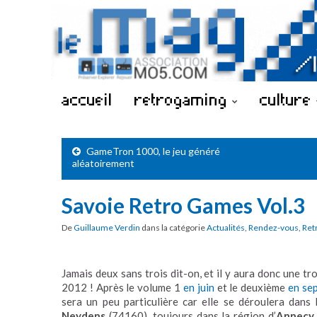
accueil
retrogaming
culture
GameTron 1000, le jeu généré
aléatoirement
Savoie Retro Games Vol.3
De
Guillaume Verdin
dans la catégorie
Actualités
,
Rendez-vous
,
Ret
Jamais deux sans trois dit-on, et il y aura donc une tr
2012 ! Après le volume 1
en juin
et le deuxième
en se
sera un peu particulière car elle se déroulera dans
Neydens
(74160), toujours dans la région d’
Annecy