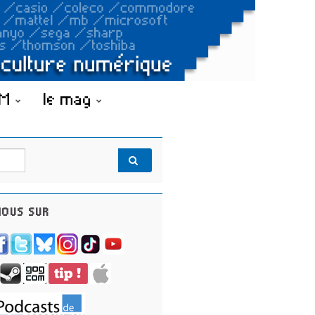
OM
le mag
OUS SUR