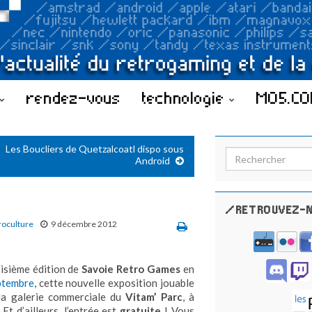
rendez-vous
technologie
MO5.C
Les Boucliers de Quetzalcoatl dispo sous
Search for:
Android
/RETROUVEZ-N
roculture
9 décembre 2012
oisième édition de
Savoie Retro Games
en
ptembre
, cette nouvelle exposition jouable
 la galerie commerciale du
Vitam’ Parc
, à
. Et d’ailleurs, l’entrée est
gratuite
! Vous