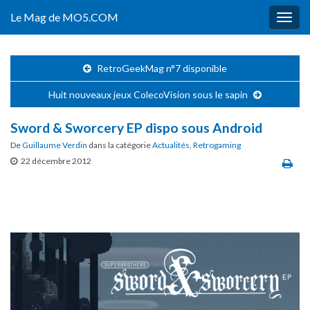
Le Mag de MO5.COM
Togg
navig
RetroGeekMag n°7 disponible
Huit nouveaux jeux ColecoVision sous le sapin
Sword & Sworcery EP dispo sous Android
De
Guillaume Verdin
dans la catégorie
Actualités
,
Retrogaming
22 décembre 2012