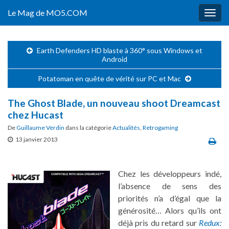
Le Mag de MO5.COM
Togg
navig
Earth Defenders HD blaste à 360° sous Windows et
Android
Potatoman en quête de vérité sur PC et Mac
The Ghost Blade, un nouveau shoot Dreamcast
chez Hucast
De
Guillaume Verdin
dans la catégorie
Actualités
,
Retrogaming
13 janvier 2013
Chez les développeurs indé,
l’absence de sens des
priorités n’a d’égal que la
générosité… Alors qu’ils ont
déjà pris du retard sur
Redux: