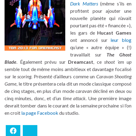
Dark Matters
(même s’ils en
profitent pour ajouter une
nouvelle planète qui n’avait
pourtant pas été « financée »),
les gars de
Hucast Games
ont annoncé sur
leur blog
qu’une « autre équipe » (!)
travaillait sur
The Ghost
Blade
. Également prévu sur
Dreamcast
, ce
shoot ’em up
semble tout de même moins ambitieux et davantage focalisé
sur le
scoring
. Présenté d’ailleurs comme un
Caravan Shooting
Game
, le titre présentera cela dit un mode classique composé
de cinq stages, en plus d’un mode
caravan
décliné en deux ou
cinq minutes, donc, et d’un
time attack
. Une première image
devrait tomber dans le courant de la semaine prochaine si l’on
en croit
la page Facebook
du studio.
Facebook
Bluesky