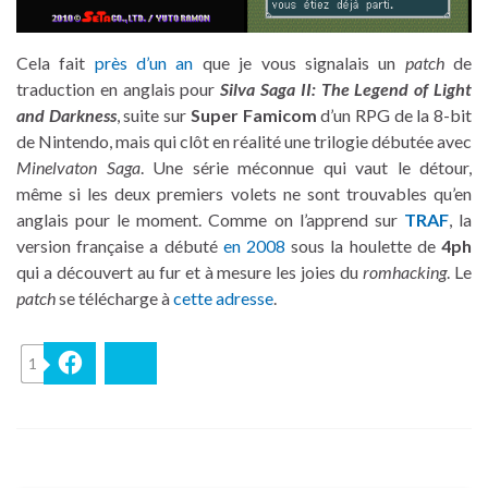
Cela fait
près d’un an
que je vous signalais un
patch
de
traduction en anglais pour
Silva Saga II: The Legend of Light
and Darkness
, suite sur
Super Famicom
d’un RPG de la 8-bit
de Nintendo, mais qui clôt en réalité une trilogie débutée avec
Minelvaton Saga
. Une série méconnue qui vaut le détour,
même si les deux premiers volets ne sont trouvables qu’en
anglais pour le moment. Comme on l’apprend sur
TRAF
, la
version française a débuté
en 2008
sous la houlette de
4ph
qui a découvert au fur et à mesure les joies du
romhacking
. Le
patch
se télécharge à
cette adresse
.
1
Facebook
Bluesky