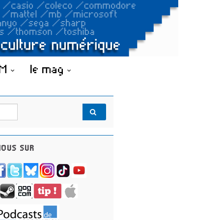
OM
le mag
OUS SUR