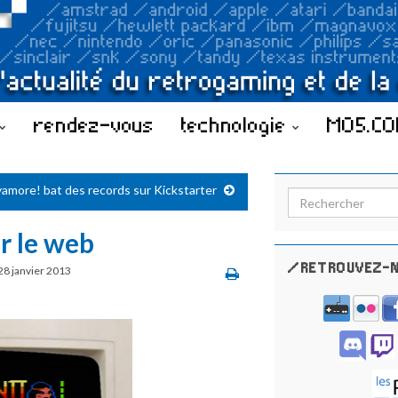
rendez-vous
technologie
MO5.C
amore! bat des records sur Kickstarter
Search for:
r le web
/RETROUVEZ-N
28 janvier 2013