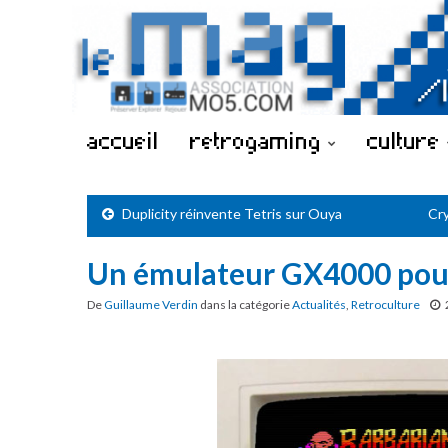
accueil
retrogaming
culture
Duplicity réinvente Tetris sur Ouya
Cry
Un émulateur GX4000 pou
De
Guillaume Verdin
dans la catégorie
Actualités
,
Retroculture