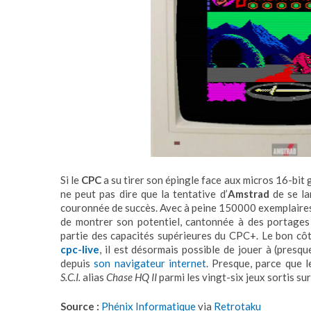
Si le
CPC
a su tirer son épingle face aux micros 16-bit
ne peut pas dire que la tentative d’
Amstrad
de se la
couronnée de succès. Avec à peine 150000 exemplaires
de montrer son potentiel, cantonnée à des portages
partie des capacités supérieures du CPC+. Le bon côt
cpc-live
, il est désormais possible de jouer à (presqu
depuis
son navigateur internet
. Presque, parce que 
S.C.I.
alias
Chase HQ II
parmi les vingt-six jeux sortis sur
Source :
Phénix Informatique
via
Retrotaku