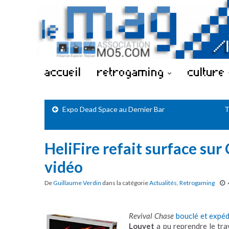
accueil
retrogaming
culture
Expo Dead Space au Dernier Bar
T
HeliFire refait surface sur
vidéo
De
Guillaume Verdin
dans la catégorie
Actualités
,
Retrogaming
Revival Chase
bouclé et expéd
Louvet
a pu reprendre le tra