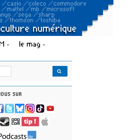
OM
le mag
OUS SUR