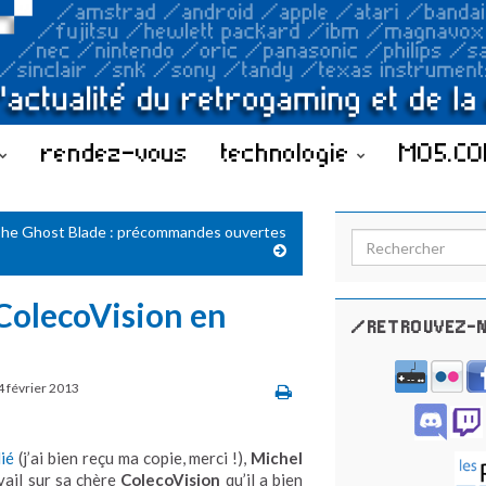
rendez-vous
technologie
MO5.C
he Ghost Blade : précommandes ouvertes
Search for:
 ColecoVision en
/RETROUVEZ-N
4 février 2013
ié
(j’ai bien reçu ma copie, merci !),
Michel
vail sur sa chère
ColecoVision
qu’il a bien