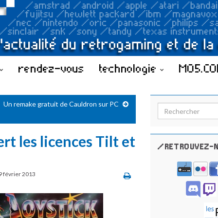
rendez-vous
technologie
MO5.C
Un remake gratuit de Cauldron sur PC
Search for:
 les licences Tilt et
/RETROUVEZ-N
9 février 2013