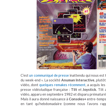
C’est
un communiqué de presse
inattendu qui nous est 
du week-end ». La société
Anuman Interactive
, plutô
vidéo, dont
quelques remakes récemment
, a acquis le
presse vidéoludique française :
Tilt
et
Joystick
. Tilt
vidéo, apparu en septembre 1982 et disparu prématuré
Mais il aura donné naissance à
Consoles+
entre-temps
en tant qu’hebdomadaire (comme nous l’avons ra