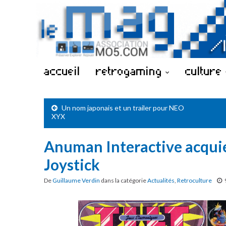
accueil
retrogaming
culture
Un nom japonais et un trailer pour NEO
XYX
Anuman Interactive acquiert
Joystick
De
Guillaume Verdin
dans la catégorie
Actualités
,
Retroculture