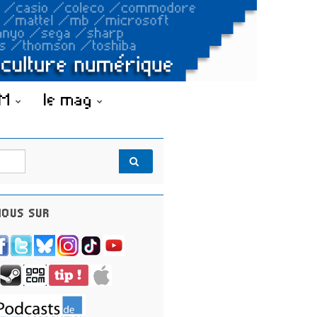
OM
le mag
OUS SUR