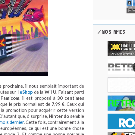
/NOS AMIS
e prochaine, il nous semblait important de
tes sur l’
eShop
de la
Wii U
. Faisant parti
a
Famicom
, il est proposé à
30 centimes
t que le prix normal est de
7,99 €
. Ceux qui
e la promotion pour acquérir cette version
 D’autant que, ô surprise,
Nintendo
semble
 mois dernier
. Cette fois, contrairement à la
 européennes, ce qui est une bonne chose
é le mode 7. Et comme une bonne nouvelle