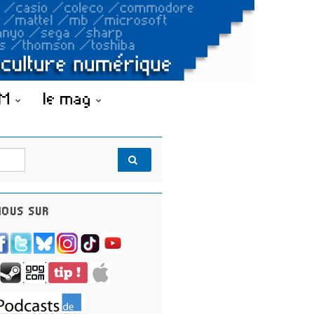
OM
le mag
OUS SUR