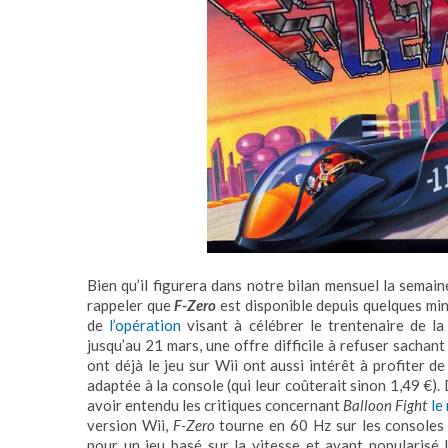
Bien qu’il figurera dans notre bilan mensuel la semain
rappeler que
F-Zero
est disponible depuis quelques minu
de
l’opération
visant à célébrer le trentenaire de l
jusqu’au 21 mars, une offre difficile à refuser sachan
ont déjà le jeu sur Wii ont aussi intérêt à profiter d
adaptée à la console (qui leur coûterait sinon 1,49 €).
avoir entendu les critiques concernant
Balloon Fight
le
version Wii,
F-Zero
tourne en 60 Hz sur les consoles
pour un jeu basé sur la vitesse et ayant popularis