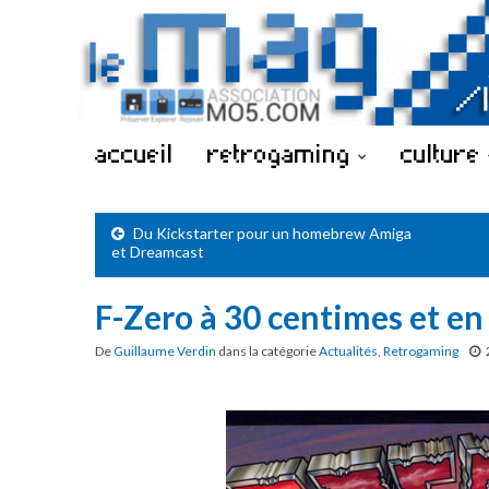
accueil
retrogaming
culture
Du Kickstarter pour un homebrew Amiga
et Dreamcast
F-Zero à 30 centimes et en
De
Guillaume Verdin
dans la catégorie
Actualités
,
Retrogaming