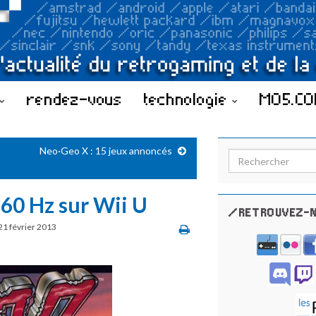
rendez-vous
technologie
MO5.C
Neo·Geo X : 15 jeux annoncés
Search for:
 60 Hz sur Wii U
/RETROUVEZ-N
21 février 2013