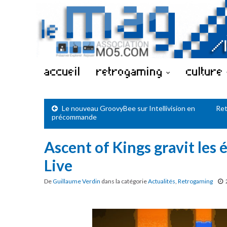
accueil
retrogaming
culture
Le nouveau GroovyBee sur Intellivision en
Ret
précommande
Ascent of Kings gravit les 
Live
De
Guillaume Verdin
dans la catégorie
Actualités
,
Retrogaming