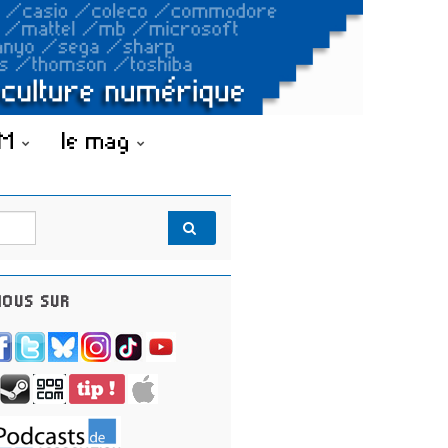
OM
le mag
OUS SUR