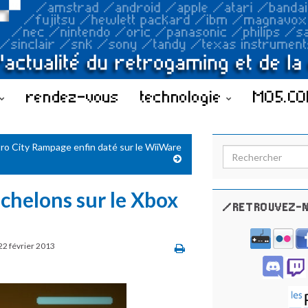
rendez-vous
technologie
MO5.C
ro City Rampage enfin daté sur le WiiWare
Search for:
échelons sur le Xbox
/RETROUVEZ-N
22 février 2013