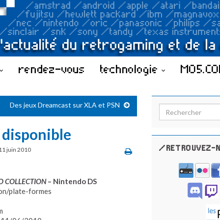
rendez-vous
technologie
MO5.C
Des jeux Dreamcast sur XLA et PSN
Search for:
 disponible
/RETROUVEZ-N
11 juin 2010
O COLLECTION
– Nintendo DS
on/plate-formes
m