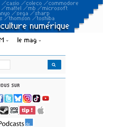
OM
le mag
OUS SUR