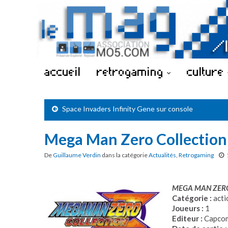
accueil
retrogaming
culture
Space Invaders Infinity Gene sur console
Mega Man Zero Collection
De
Guillaume Verdin
dans la catégorie
Actualités
,
Retrogaming
MEGA MAN ZER
Catégorie :
acti
Joueurs :
1
Editeur :
Capco