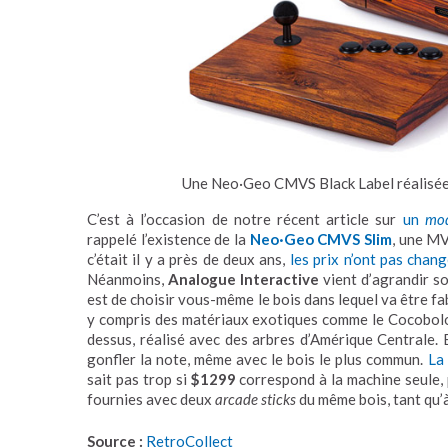
Une Neo·Geo CMVS Black Label réalisé
C’est à l’occasion de notre récent article sur
un
mo
rappelé l’existence de la
Neo
·
Geo CMVS Slim
, une MV
c’était il y a près de deux ans,
les prix n’ont pas chan
Néanmoins,
Analogue Interactive
vient d’agrandir s
est de choisir vous-même le bois dans lequel va être fa
y compris des matériaux exotiques comme le Cocobolo
dessus, réalisé avec des arbres d’Amérique Centrale. 
gonfler la note, même avec le bois le plus commun.
La 
sait pas trop si
$1299
correspond à la machine seule,
fournies avec deux
arcade sticks
du même bois, tant qu’
Source :
RetroCollect