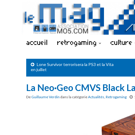
accueil
retrogaming
culture
Lone Survivor terrorisera la PS3 et la Vita
en juillet
La Neo·Geo CMVS Black Labe
De
Guillaume Verdin
dans la catégorie
Actualités
,
Retrogaming