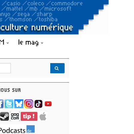
OM
le mag
OUS SUR