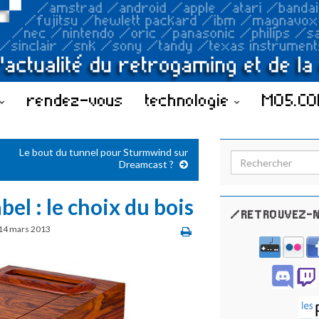
rendez-vous
technologie
MO5.C
Le bout du tunnel pour Sturmwind sur
Search for:
Dreamcast ?
l : le choix du bois
/RETROUVEZ-N
14 mars 2013