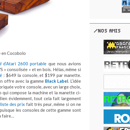
/NOS AMIS
e en Cocobolo
d
d’Atari 2600 portable
que nous avions
S « consolisée » et en bois. Hélas, même si
gé
: $649 la console, et $199 par manette.
on offre avec la gamme
Black Label
. L’idée
briquée votre console, avec un large choix,
 qui compose la machine et la manette ci-
Bien évidemment, tout cela fait largement
liste des prix
fait très peur, même si on ne
 puisque les consoles de cette gamme sont
à faire…