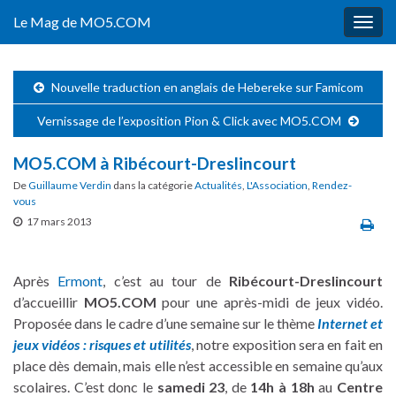
Le Mag de MO5.COM
Togg
navig
Nouvelle traduction en anglais de Hebereke sur Famicom
Vernissage de l’exposition Pion & Click avec MO5.COM
MO5.COM à Ribécourt-Dreslincourt
De
Guillaume Verdin
dans la catégorie
Actualités
,
L'Association
,
Rendez-
vous
17 mars 2013
Après
Ermont
, c’est au tour de
Ribécourt-Dreslincourt
d’accueillir
MO5.COM
pour une après-midi de jeux vidéo.
Proposée dans le cadre d’une semaine sur le thème
Internet et
jeux vidéos : risques et utilités
, notre exposition sera en fait en
place dès demain, mais elle n’est accessible en semaine qu’aux
scolaires. C’est donc le
samedi 23
, de
14h à 18h
au
Centre