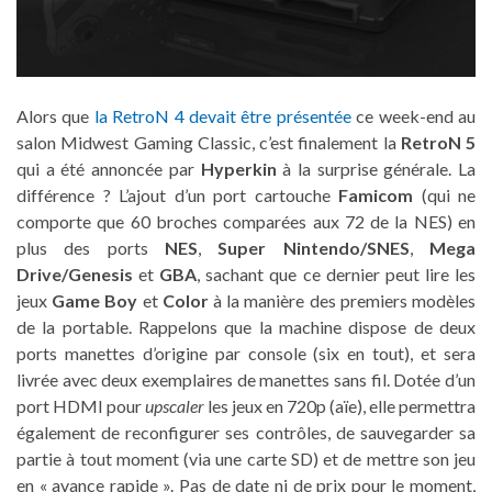
Alors que
la RetroN 4 devait être présentée
ce week-end au
salon Midwest Gaming Classic, c’est finalement la
RetroN 5
qui a été annoncée par
Hyperkin
à la surprise générale. La
différence ? L’ajout d’un port cartouche
Famicom
(qui ne
comporte que 60 broches comparées aux 72 de la NES) en
plus des ports
NES
,
Super Nintendo/SNES
,
Mega
Drive/Genesis
et
GBA
, sachant que ce dernier peut lire les
jeux
Game Boy
et
Color
à la manière des premiers modèles
de la portable. Rappelons que la machine dispose de deux
ports manettes d’origine par console (six en tout), et sera
livrée avec deux exemplaires de manettes sans fil. Dotée d’un
port HDMI pour
upscaler
les jeux en 720p (aïe), elle permettra
également de reconfigurer ses contrôles, de sauvegarder sa
partie à tout moment (via une carte SD) et de mettre son jeu
en « avance rapide ». Pas de date ni de prix pour le moment,