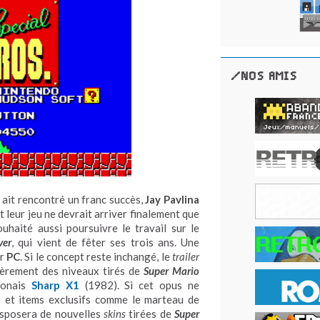
/NOS AMIS
ait rencontré un franc succès,
Jay Pavlina
t leur jeu ne devrait arriver finalement que
ouhaité aussi poursuivre le travail sur le
ver
, qui vient de fêter ses trois ans. Une
ur
PC
. Si le concept reste inchangé, le
trailer
ièrement des niveaux tirés de
Super Mario
ponais
Sharp X1
(1982). Si cet opus ne
s et items exclusifs comme le marteau de
sposera de nouvelles
skins
tirées de
Super