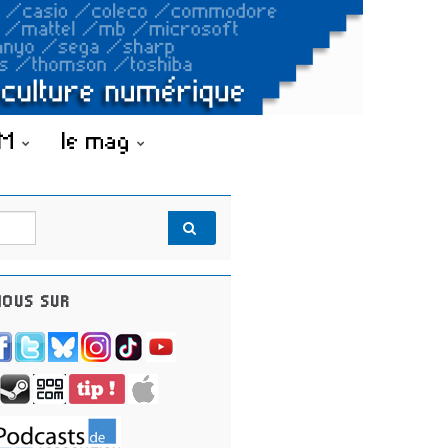
OM
le mag
OUS SUR