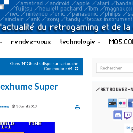
rendez-vous
technologie
MO5.C
Guns ‘N’ Ghosts dispo sur cartouche
Search for:
Commodore 64
0 exhume Super
/RETROUVEZ-N
aming
30 avril 2013