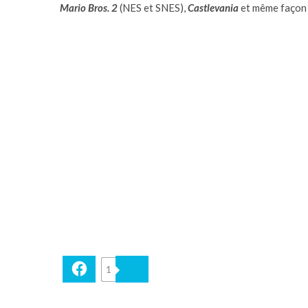
Mario Bros. 2
(NES et SNES),
Castlevania
et même faço
Facebook
1
Bluesky