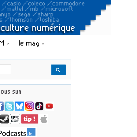
OM
le mag
OUS SUR