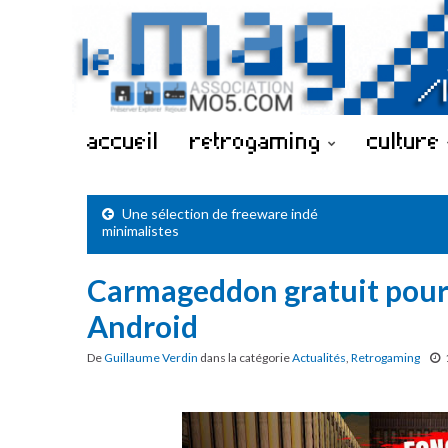
accueil
retrogaming
culture
Une sélection de freeware indé
minimalistes
Carmageddon gratuit pour
Android
De
Guillaume Verdin
dans la catégorie
Actualités
,
Retrogaming