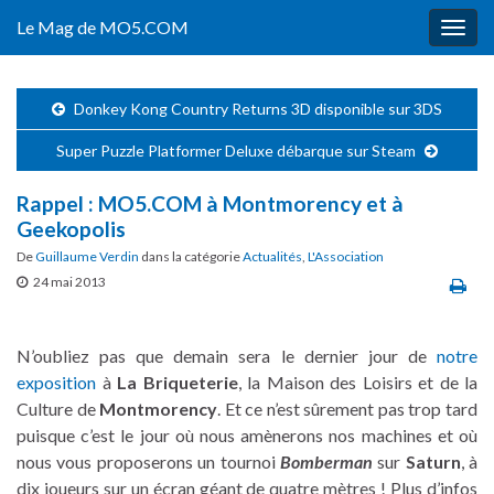
Le Mag de MO5.COM
Togg
navig
Donkey Kong Country Returns 3D disponible sur 3DS
Super Puzzle Platformer Deluxe débarque sur Steam
Rappel : MO5.COM à Montmorency et à
Geekopolis
De
Guillaume Verdin
dans la catégorie
Actualités
,
L'Association
24 mai 2013
N’oubliez pas que demain sera le dernier jour de
notre
exposition
à
La Briqueterie
, la Maison des Loisirs et de la
Culture de
Montmorency
. Et ce n’est sûrement pas trop tard
puisque c’est le jour où nous amènerons nos machines et où
nous vous proposerons un tournoi
Bomberman
sur
Saturn
, à
dix joueurs sur un écran géant de quatre mètres ! Plus d’infos