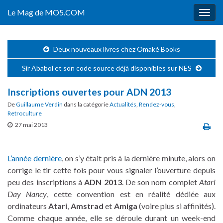
Le Mag de MO5.COM
Togg
navig
Deux nouveaux livres chez Omaké Books
Sir Ababol et son code source déjà disponibles sur NES
Inscriptions ouvertes pour ADN 2013
De
Guillaume Verdin
dans la catégorie
Actualités
,
Rendez-vous
,
Retroculture
27 mai 2013
L’année dernière
, on s’y était pris à la dernière minute, alors on
corrige le tir cette fois pour vous signaler l’ouverture depuis
peu des inscriptions à
ADN 2013
. De son nom complet
Atari
Day Nancy
, cette convention est en réalité dédiée aux
ordinateurs
Atari
,
Amstrad
et
Amiga
(voire plus si affinités).
Comme chaque année, elle se déroule durant un week-end