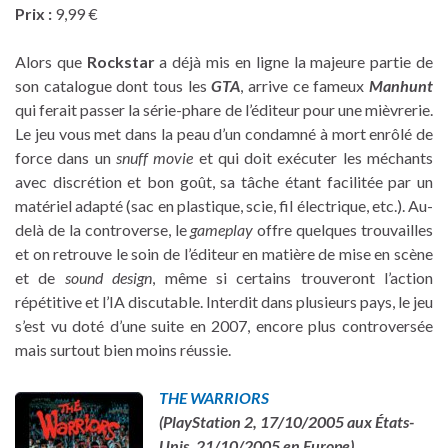
Prix :
9,99 €
Alors que
Rockstar
a déjà mis en ligne la majeure partie de
son catalogue dont tous les
GTA
, arrive ce fameux
Manhunt
qui ferait passer la série-phare de l’éditeur pour une mièvrerie.
Le jeu vous met dans la peau d’un condamné à mort enrôlé de
force dans un
snuff movie
et qui doit exécuter les méchants
avec discrétion et bon goût, sa tâche étant facilitée par un
matériel adapté (sac en plastique, scie, fil électrique, etc.). Au-
delà de la controverse, le
gameplay
offre quelques trouvailles
et on retrouve le soin de l’éditeur en matière de mise en scène
et de
sound design
, même si certains trouveront l’action
répétitive et l’IA discutable. Interdit dans plusieurs pays, le jeu
s’est vu doté d’une suite en 2007, encore plus controversée
mais surtout bien moins réussie.
THE WARRIORS
(PlayStation 2, 17/10/2005 aux États-
Unis, 21/10/2005 en Europe)