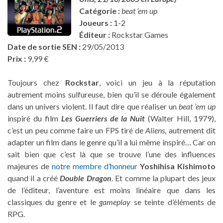
Catégorie :
beat ’em up
Joueurs :
1-2
Éditeur :
Rockstar Games
Date de sortie SEN :
29/05/2013
Prix :
9,99 €
Toujours chez
Rockstar
, voici un jeu à la réputation
autrement moins sulfureuse, bien qu’il se déroule également
dans un univers violent. Il faut dire que réaliser un
beat ’em up
inspiré du film
Les Guerriers de la Nuit
(Walter Hill, 1979),
c’est un peu comme faire un FPS tiré de
Aliens
, autrement dit
adapter un film dans le genre qu’il a lui même inspiré… Car on
sait bien que c’est là que se trouve l’une des influences
majeures de
notre membre d’honneur
Yoshihisa Kishimoto
quand il a créé
Double Dragon
. Et comme la plupart des jeux
de l’éditeur, l’aventure est moins linéaire que dans les
classiques du genre et le
gameplay
se teinte d’éléments de
RPG.