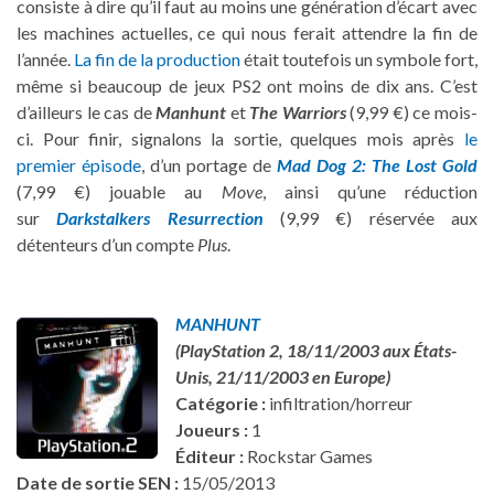
consiste à dire qu’il faut au moins une génération d’écart avec
les machines actuelles, ce qui nous ferait attendre la fin de
l’année.
La fin de la production
était toutefois un symbole fort,
même si beaucoup de jeux PS2 ont moins de dix ans. C’est
d’ailleurs le cas de
Manhunt
et
The Warriors
(9,99 €) ce mois-
ci. Pour finir, signalons la sortie, quelques mois après
le
premier épisode
, d’un portage de
Mad Dog 2: The Lost Gold
(7,99 €) jouable au
Move
, ainsi qu’une réduction
sur
Darkstalkers Resurrection
(9,99 €) réservée aux
détenteurs d’un compte
Plus
.
MANHUNT
(PlayStation 2, 18/11/2003 aux États-
Unis, 21/11/2003 en Europe)
Catégorie :
infiltration/horreur
Joueurs :
1
Éditeur :
Rockstar Games
Date de sortie SEN :
15/05/2013