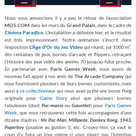
Nous vous annoncions il y a peu le retour de l’association
MO5.COM
dans les murs du
Grand Palais
, dans le cadre de
Cinéma Paradiso
. L’installation a débutée hier, et le résultat
est très impressionnant. Notre animation s’inscrit dans
l’exposition
L’Âge d’Or du Jeu Vidéo
qui réunit, sur 1000 m²,
des centaines de jeux, bornes d’arcade et flippers, retraçant
l’Histoire des jeux vidéo des années 70 jusqu’au futur proche.
En partenariat avec
Paris Games Week
, nous avons de
nouveau fait appel à nos amis de
The Arcade Company
qui
nous fournissent plusieurs de leurs bornes customisées, mais
aussi à
ce collectionneur
qui nous avait prêté une borne
Pong
originale pour
Game Story
ainsi que plusieurs bornes
fabuleuses (dont
Pac-mania
ou
Gauntlet
) pour
Paris Games
Week
, que vous retrouverez cette fois accompagnées d’une
dizaine d’autres :
Ms Pac-Man
,
Millipede
,
Donkey Kong
,
1943
,
Paperboy
(jouable au guidon !), etc. Croyez-moi, ça vaut le
coup d’y faire un tour même si vous n’avez pas l’intention