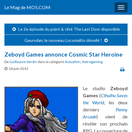
Le Mag de MO5.COM
Togg
navig
Le 2e épisode du point & click The Last Door disponible
Gaurodan, le nouveau Locomalito dévoilé !
Zeboyd Games annonce Cosmic Star Heroine
De
Guillaume Verdin
dans la catégorie
Actualités
,
Retrogaming
26 juin 2013
Le studio
Zeboyd
Games
(
Cthulhu Saves
the World
, les deux
derniers
Penny
Arcade
) vient de
révéler son prochain
RPG. La couverture de