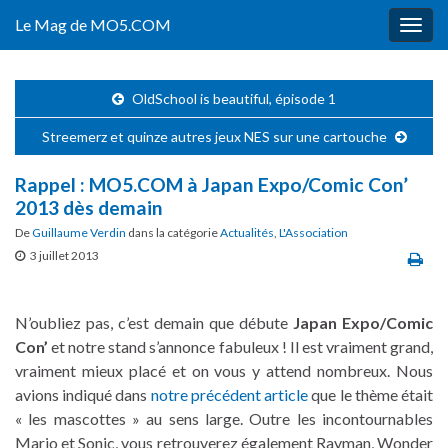
Le Mag de MO5.COM
Togg
navig
OldSchool is beautiful, épisode 1
Streemerz et quinze autres jeux NES sur une cartouche
Rappel : MO5.COM à Japan Expo/Comic Con’
2013 dès demain
De
Guillaume Verdin
dans la catégorie
Actualités
,
L'Association
3 juillet 2013
N’oubliez pas, c’est demain que débute
Japan Expo/Comic
Con’
et notre stand s’annonce fabuleux ! Il est vraiment grand,
vraiment mieux placé et on vous y attend nombreux. Nous
avions indiqué dans
notre précédent article
que le thème était
« les mascottes » au sens large. Outre les incontournables
Mario et Sonic, vous retrouverez également Rayman, Wonder