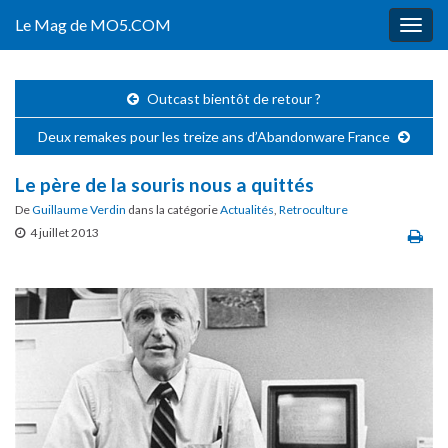
Le Mag de MO5.COM
Togg
navig
Outcast bientôt de retour ?
Deux remakes pour les treize ans d’Abandonware France
Le père de la souris nous a quittés
De
Guillaume Verdin
dans la catégorie
Actualités
,
Retroculture
4 juillet 2013