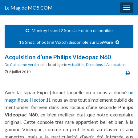
Le Mag de MO5.COM
Togg
navig
Monkey Island 2 Special Edition disponible
16 Shot! Shooting Watch disponible sur DSiWare
Acquisition d’une Philips Videopac N60
De
Guillaume Verdin
dans la catégorie
Actualités
,
Donations
,
L'Association
8 juillet 2010
Avec la Japan Expo (durant laquelle on a nous a donné
un
magnifique Hector 1
), nous avions tout simplement oublié de
mentionner l’arrivée dans nos locaux d’une seconde
Philips
Videopac N60
, en bien meilleur état que notre exemplaire
original. Cette console très rare appartient bel et bien à la
gamme Videopac, comme on peut le voir au clavier et aux
manettes, mais a la particularité d’avoir été intégrée aux