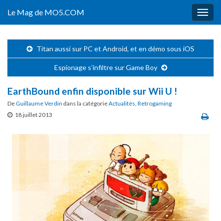
Le Mag de MO5.COM
Togg
navig
Titan aussi sur PC et Android, et en démo sous iOS
Espionage s’infiltre sur Game Boy
EarthBound enfin disponible sur Wii U !
De
Guillaume Verdin
dans la catégorie
Actualités
,
Retrogaming
18 juillet 2013