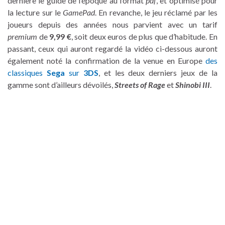
dernière le guide de l’époque au format
pdf
, et optimisé pour
la lecture sur le
GamePad
. En revanche, le jeu réclamé par les
joueurs depuis des années nous parvient avec un tarif
premium
de
9,99 €
, soit deux euros de plus que d’habitude. En
passant, ceux qui auront regardé la vidéo ci-dessous auront
également noté la confirmation de la venue en Europe
des
classiques
Sega
sur
3DS
, et les deux derniers jeux de la
gamme sont d’ailleurs dévoilés,
Streets of Rage
et
Shinobi III
.