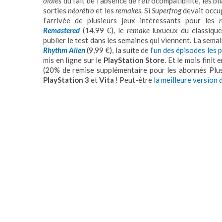
oldies
du fait de l’absence de rétrocompatibilité, les b
sorties
néorétro
et les
remakes
. Si
Superfrog
devait occ
l’arrivée de plusieurs jeux intéressants pour les
Remastered
(14,99 €), le
remake
luxueux du classiqu
publier le test dans les semaines qui viennent. La semai
Rhythm Alien
(9,99 €), la suite de
l’un des épisodes les 
mis en ligne sur le
PlayStation Store
. Et le mois finit
(20% de remise supplémentaire pour les abonnés Plus
PlayStation 3
et
Vita
! Peut-être
la meilleure version 