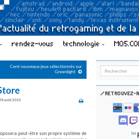
rendez-vous
technologie
MO5.C
Cent nouveaux jeux sélectionnés sur
Search for:
Greenlight
Store
/RETROUVEZ-N
28 août 2013
proposera peut-être son propre système de