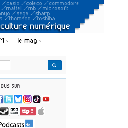
OM
le mag
OUS SUR