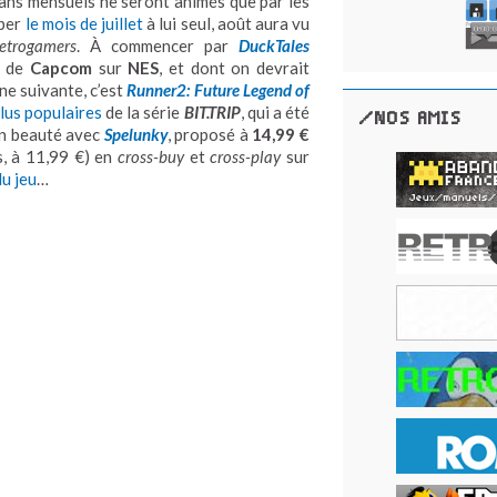
ilans mensuels ne seront animés que par les
uper
le mois de juillet
à lui seul, août aura vu
retrogamers
. À commencer par
DuckTales
e de
Capcom
sur
NES
, et dont on devrait
ne suivante, c’est
Runner2: Future Legend of
plus populaires
de la série
BIT.TRIP
, qui a été
/NOS AMIS
 en beauté avec
Spelunky
, proposé à
14,99 €
, à 11,99 €) en
cross-buy
et
cross-play
sur
du jeu
…