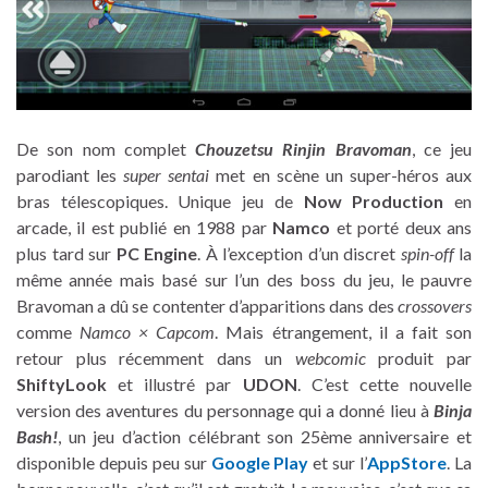
De son nom complet
Chouzetsu Rinjin Bravoman
, ce jeu
parodiant les
super sentai
met en scène un super-héros aux
bras télescopiques. Unique jeu de
Now Production
en
arcade, il est publié en 1988 par
Namco
et porté deux ans
plus tard sur
PC Engine
. À l’exception d’un discret
spin-off
la
même année mais basé sur l’un des boss du jeu, le pauvre
Bravoman a dû se contenter d’apparitions dans des
crossovers
comme
Namco × Capcom
. Mais étrangement, il a fait son
retour plus récemment dans un
webcomic
produit par
ShiftyLook
et illustré par
UDON
. C’est cette nouvelle
version des aventures du personnage qui a donné lieu à
Binja
Bash!
, un jeu d’action célébrant son 25ème anniversaire et
disponible depuis peu sur
Google Play
et sur l’
AppStore
. La