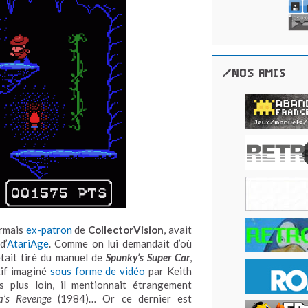
/NOS AMIS
ormais
ex-patron
de
CollectorVision
, avait
d’
AtariAge
. Comme on lui demandait d’où
était tiré du manuel de
Spunky’s Super Car
,
tif imaginé
sous forme de vidéo
par Keith
 plus loin, il mentionnait étrangement
a’s Revenge
(1984)… Or ce dernier est