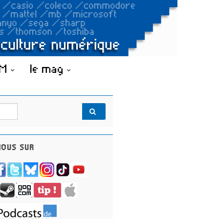
OM
le mag
OUS SUR