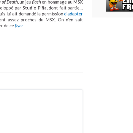
s of Death
, un jeu
flash
en hommage au
MSX
éveloppé par
Studio Piña
, dont fait partie…
uis lui ait demandé la permission
d’adapter
sont assez proches du MSX. On n’en sait
er de ce
flyer
.
n