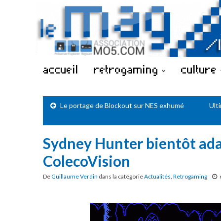
accueil
retrogaming
culture
Le portage de Blockout sur NES exhumé
Ulti
Sydney Hunter bientôt ada
ColecoVision
De
Guillaume Verdin
dans la catégorie
Actualités
,
Retrogaming