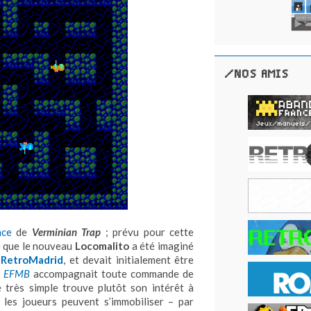
/NOS AMIS
nce
de
Verminian Trap
; prévu pour cette
ire que le nouveau
Locomalito
a été imaginé
n
RetroMadrid
, et devait initialement être
e
EFMB
accompagnait toute commande de
e très simple trouve plutôt son intérêt à
 les joueurs peuvent s’immobiliser – par