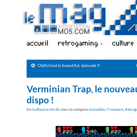
accueil
retrogaming
culture
OldSchool is beautiful, épisode 9
Verminian Trap, le nouvea
dispo !
De
Guillaume Verdin
dans la catégorie
Actualités
,
Freeware
,
Retrog