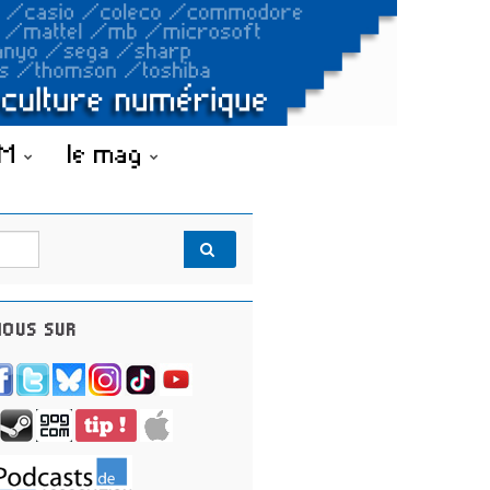
OM
le mag
OUS SUR