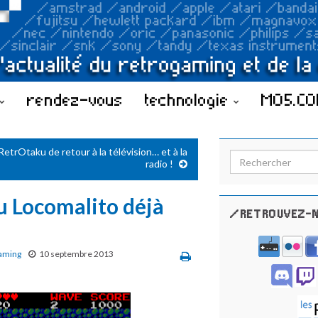
rendez-vous
technologie
MO5.C
RetrOtaku de retour à la télévision… et à la
Search for:
radio !
u Locomalito déjà
/RETROUVEZ-N
aming
10 septembre 2013