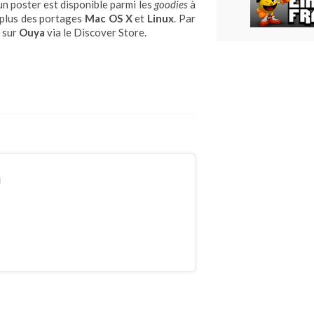
un poster est disponible parmi les
goodies
à
 plus des portages
Mac OS X
et
Linux
. Par
e sur
Ouya
via le Discover Store.
n