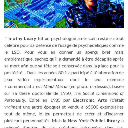
Timothy Leary
fut un psychologue américain resté surtout
célèbre pour sa défense de l’usage de psychédéliques comme
le LSD. Pour vous en donner un aperçu bref mais
emblématique, sachez qu’il a demandé à être décapité après
sa mort afin que sa tête soit conservée dans la glace pour la
postérité… Dans les années 80, il a participé à l’élaboration de
jeux vidéo expérimentaux, dont le seul exemple
« commercial » est
Mind Mirror
(en photo ci-dessus), basée
sur sa thèse doctorale de 1950,
The Social Dimensions of
Personality
. Édité en 1985 par
Electronic Arts
(c’était
vraiment
une autre époque) et vendu à 65000 exemplaires
tout de même, le jeu permettait de créer et d’incarner
plusieurs personnalités. Mais la
New York Public Library
a
exhumé d’autres de ses créations retrouvées dans ses