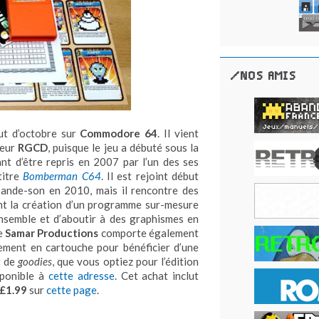
/NOS AMIS
t d’octobre sur
Commodore 64
. Il vient
teur
RGCD
, puisque le jeu a débuté sous la
t d’être repris en 2007 par l’un des ses
titre
Bomberman C64
. Il est rejoint début
ande-son en 2010, mais il rencontre des
ent la création d’un programme sur-mesure
ensemble et d’aboutir à des graphismes en
de
Samar Productions
comporte également
ment en cartouche pour bénéficier d’une
t de
goodies
, que vous optiez pour l’édition
isponible à
cette adresse
. Cet achat inclut
£1.99
sur
cette page
.