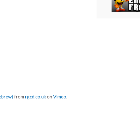
ebrew)
from
rgcd.co.uk
on
Vimeo
.