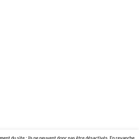
ement du site ; ils ne peuvent donc pas être désactivés. En revanche,