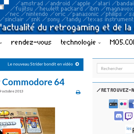
rendez-vous
technologie
MO5.C
Le nouveau Strider bondit en vidéo
Search for:
ur Commodore 64
/RETROUVEZ-N
9 octobre 2013