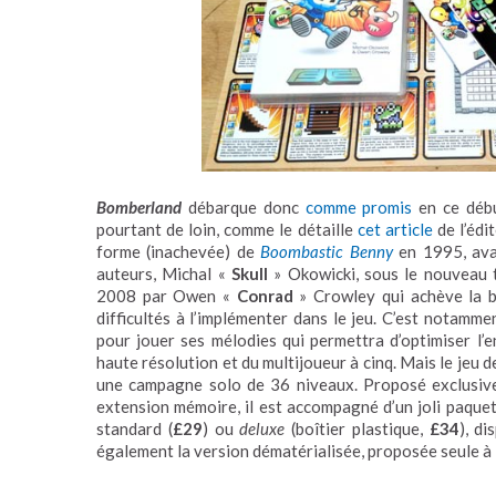
Bomberland
débarque donc
comme promis
en ce débu
pourtant de loin, comme le détaille
cet article
de l’édi
forme (inachevée) de
Boombastic Benny
en 1995, avan
auteurs, Michal «
Skull
» Okowicki, sous le nouveau 
2008 par Owen «
Conrad
» Crowley qui achève la b
difficultés à l’implémenter dans le jeu. C’est notamm
pour jouer ses mélodies qui permettra d’optimiser l’
haute résolution et du multijoueur à cinq. Mais le jeu 
une campagne solo de 36 niveaux. Proposé exclusive
extension mémoire, il est accompagné d’un joli paque
standard (
£29
) ou
deluxe
(boîtier plastique,
£34
), d
également la version dématérialisée, proposée seule à