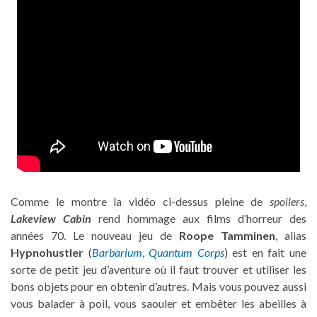
Comme le montre la vidéo ci-dessus pleine de
spoilers
,
Lakeview Cabin
rend hommage aux films d’horreur des
années 70. Le nouveau jeu de
Roope Tamminen
, alias
Hypnohustler
(
Barbarium
,
Quantum Corps
) est en fait une
sorte de petit jeu d’aventure où il faut trouver et utiliser les
bons objets pour en obtenir d’autres. Mais vous pouvez aussi
vous balader à poil, vous saouler et embêter les abeilles à