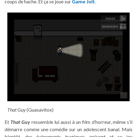
coups de hache. Et ça se joue sur
Game Jolt
.
That Guy
(Guasavitox)
Et
That Guy
ressemble lui aussi à un film d’horreur, même s’il
démarre comme une comédie sur un adolescent banal. Mais
bientôt, des évènements tragiques arrivent et ce jeu