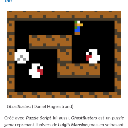
Jolt
.
Ghostflusters
(Daniel Hagerstrand)
Créé avec
Puzzle Script
lui aussi,
Ghostflusters
est un
puzzle
game
reprenant l’univers de
Luigi’s Mansion
, mais en se basant