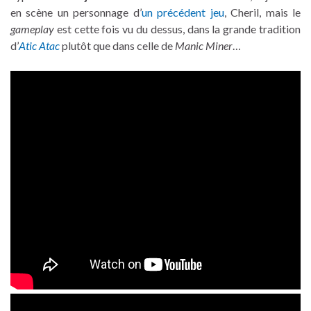
en scène un personnage d’
un précédent jeu
, Cheril, mais le
gameplay
est cette fois vu du dessus, dans la grande tradition
d’
Atic Atac
plutôt que dans celle de
Manic Miner
…