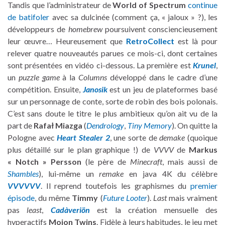
Tandis que l’administrateur de
World of Spectrum
continue
de batifoler
avec sa dulcinée (comment ça, « jaloux » ?), les
développeurs de
homebrew
poursuivent consciencieusement
leur œuvre… Heureusement que
RetroCollect
est là pour
relever quatre nouveautés parues ce mois-ci, dont certaines
sont présentées en vidéo ci-dessous. La première est
Krunel
,
un
puzzle game
à la
Columns
développé dans le cadre d’une
compétition. Ensuite,
Janosik
est un jeu de plateformes basé
sur un personnage de conte, sorte de robin des bois polonais.
C’est sans doute le titre le plus ambitieux qu’on ait vu de la
part de
Rafał Miazga
(
Dendrology
,
Tiny Memory
). On quitte la
Pologne avec
Heart Stealer 2
, une sorte de
demake
(quoique
plus détaillé sur le plan graphique !) de
VVVV
de
Markus
« Notch » Persson
(le père de
Minecraft
, mais aussi de
Shambles
), lui-même un
remake
en java 4K du célèbre
VVVVVV
. Il reprend toutefois les graphismes du
premier
épisode
, du même
Timmy
(
Future Looter
).
Last
mais vraiment
pas
least
,
Cadàveriön
est la création mensuelle des
hyperactifs
Mojon Twins
. Fidèle à leurs habitudes, le jeu met