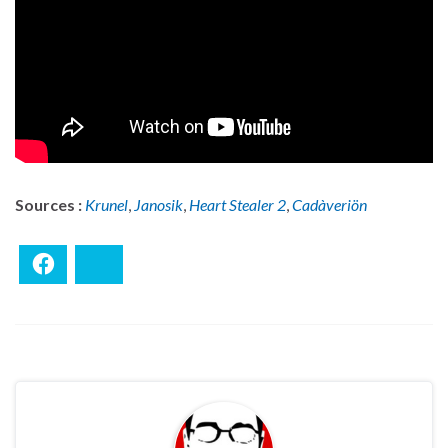
Sources :
Krunel
,
Janosik
,
Heart Stealer 2
,
Cadàveriön
Facebook
Bluesky