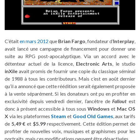
C’était
en mars 2012
que
Brian Fargo
, fondateur d’
Interplay
,
avait lancé une campagne de financement pour donner une
suite au RPG post-apocalyptique. Via un accord avec le
détenteur actuel de la licence,
Electronic Arts
, le studio
inXile
avait promis de fournir une copie du classique séminal
de 1988 à tous les contributeurs. Mais c’est en août dernier
qu’il a annoncé que cette réédition serait également proposée
à la vente séparément. Si les donateurs ont pu en profiter en
exclusivité depuis vendredi dernier, l’ancêtre de
Fallout
est
donc à présent accessible à tous sous
Windows
et
Mac OS
X
via les plateformes
Steam
et
Good Old Games
, aux tarifs
de
5,49 €
et
$5.99
respectivement. Cette édition permet de
profiter de nouvelles voix, musiques et graphismes pour les
portraits, mais ces modifications peuvent être désactivées.