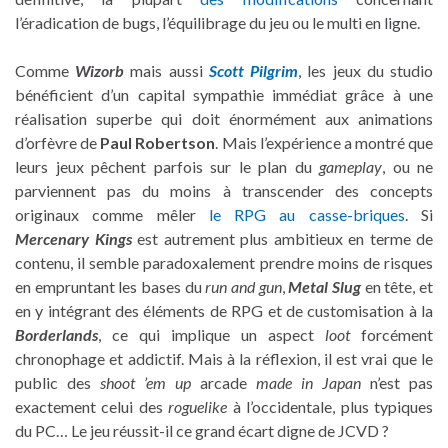
l’éradication de bugs, l’équilibrage du jeu ou le multi en ligne.
Comme
Wizorb
mais aussi
Scott Pilgrim
, les jeux du studio
bénéficient d’un capital sympathie immédiat grâce à une
réalisation superbe qui doit énormément aux animations
d’orfèvre de
Paul Robertson
. Mais l’expérience a montré que
leurs jeux pêchent parfois sur le plan du
gameplay
, ou ne
parviennent pas du moins à transcender des concepts
originaux comme mêler
le RPG au casse-briques
. Si
Mercenary Kings
est autrement plus ambitieux en terme de
contenu, il semble paradoxalement prendre moins de risques
en empruntant les bases du
run and gun
,
Metal Slug
en tête, et
en y intégrant des éléments de RPG et de customisation à la
Borderlands
, ce qui implique un aspect
loot
forcément
chronophage et addictif. Mais à la réflexion, il est vrai que le
public des
shoot ’em up
arcade
made in Japan
n’est pas
exactement celui des
roguelike
à l’occidentale, plus typiques
du PC… Le jeu réussit-il ce grand écart digne de JCVD ?