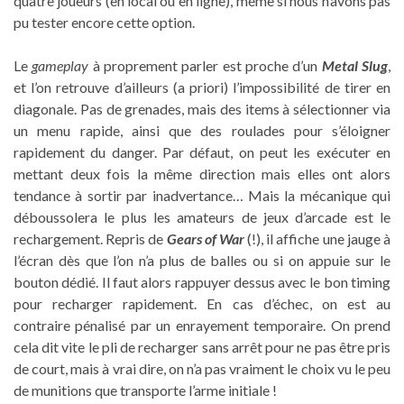
quatre joueurs (en local ou en ligne), même si nous n’avons pas
pu tester encore cette option.
Le
gameplay
à proprement parler est proche d’un
Metal Slug
,
et l’on retrouve d’ailleurs (a priori) l’impossibilité de tirer en
diagonale. Pas de grenades, mais des items à sélectionner via
un menu rapide, ainsi que des roulades pour s’éloigner
rapidement du danger. Par défaut, on peut les exécuter en
mettant deux fois la même direction mais elles ont alors
tendance à sortir par inadvertance… Mais la mécanique qui
déboussolera le plus les amateurs de jeux d’arcade est le
rechargement. Repris de
Gears of War
(!), il affiche une jauge à
l’écran dès que l’on n’a plus de balles ou si on appuie sur le
bouton dédié. Il faut alors rappuyer dessus avec le bon timing
pour recharger rapidement. En cas d’échec, on est au
contraire pénalisé par un enrayement temporaire. On prend
cela dit vite le pli de recharger sans arrêt pour ne pas être pris
de court, mais à vrai dire, on n’a pas vraiment le choix vu le peu
de munitions que transporte l’arme initiale !