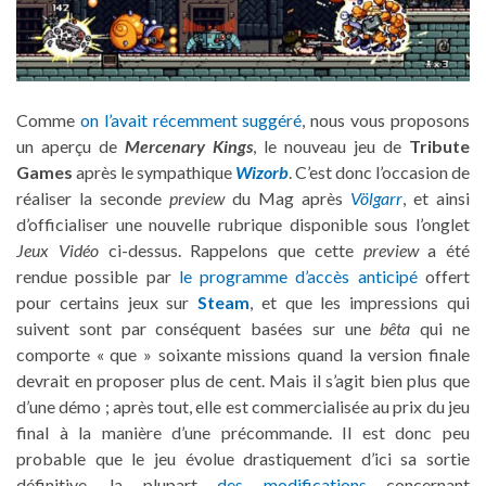
Comme
on l’avait récemment suggéré
, nous vous proposons
un aperçu de
Mercenary Kings
, le nouveau jeu de
Tribute
Games
après le sympathique
Wizorb
. C’est donc l’occasion de
réaliser la seconde
preview
du Mag après
Völgarr
, et ainsi
d’officialiser une nouvelle rubrique disponible sous l’onglet
Jeux Vidéo
ci-dessus. Rappelons que cette
preview
a été
rendue possible par
le programme d’accès anticipé
offert
pour certains jeux sur
Steam
, et que les impressions qui
suivent sont par conséquent basées sur une
bêta
qui ne
comporte « que » soixante missions quand la version finale
devrait en proposer plus de cent. Mais il s’agit bien plus que
d’une démo ; après tout, elle est commercialisée au prix du jeu
final à la manière d’une précommande. Il est donc peu
probable que le jeu évolue drastiquement d’ici sa sortie
définitive, la plupart
des modifications
concernant