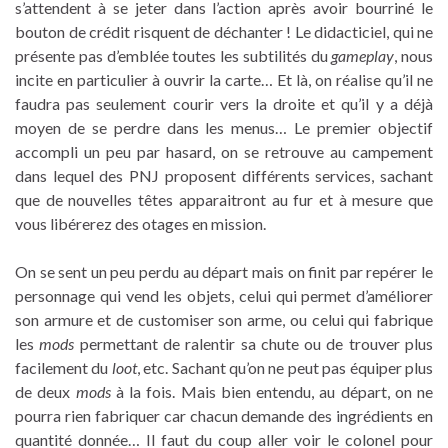
s’attendent à se jeter dans l’action après avoir bourriné le
bouton de crédit risquent de déchanter ! Le didacticiel, qui ne
présente pas d’emblée toutes les subtilités du
gameplay
, nous
incite en particulier à ouvrir la carte… Et là, on réalise qu’il ne
faudra pas seulement courir vers la droite et qu’il y a déjà
moyen de se perdre dans les menus… Le premier objectif
accompli un peu par hasard, on se retrouve au campement
dans lequel des PNJ proposent différents services, sachant
que de nouvelles têtes apparaitront au fur et à mesure que
vous libérerez des otages en mission.
On se sent un peu perdu au départ mais on finit par repérer le
personnage qui vend les objets, celui qui permet d’améliorer
son armure et de customiser son arme, ou celui qui fabrique
les
mods
permettant de ralentir sa chute ou de trouver plus
facilement du
loot
, etc. Sachant qu’on ne peut pas équiper plus
de deux
mods
à la fois. Mais bien entendu, au départ, on ne
pourra rien fabriquer car chacun demande des ingrédients en
quantité donnée… Il faut du coup aller voir le colonel pour