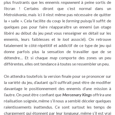
plus frustrants que les ennemis
respawnent
à peine sortis de
l’écran ! Certains diront que c’est normal dans un
Metroidvania
, mais ici il n’est même pas nécessaire de quitter
la « salle ». Cela facilite du coup le
farming
puisqu’il suffit de
quelques pas pour faire réapparaître un ennemi (un otage
libéré au début du jeu peut vous renseigner en détail sur les
ennemis, leurs faiblesses et le
loot
associé). On retrouve
fatalement le côté répétitif et addictif de ce type de jeu qui
donne parfois plus la sensation de travailler que de se
détendre… Et si chaque
map
comporte des zones un peu
différentes, elles ont tendance à toutes se ressembler un peu.
On attendra toutefois la version finale pour se prononcer sur
la variété du jeu, d’autant qu’il suffirait peut-être de modifier
davantage le positionnement des ennemis d’une mission à
l’autre. On peut être confiant que
Mercenary Kings
offrira une
réalisation soignée, même s’il nous a semblé déceler quelques
ralentissements inattendus. Ce sont surtout les temps de
chargement qui étonnent par leur longueur, même s’il est vrai