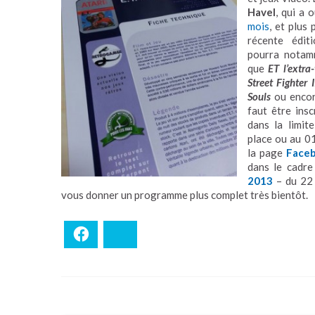
Havel
, qui a 
mois
, et plus 
récente édi
pourra notamm
que
ET l’extra-
Street Fighter I
Souls
ou enco
faut être insc
dans la limite
place ou au 01
la page
Face
dans le cadr
2013
– du 22 
vous donner un programme plus complet très bientôt.
Facebook
Bluesky