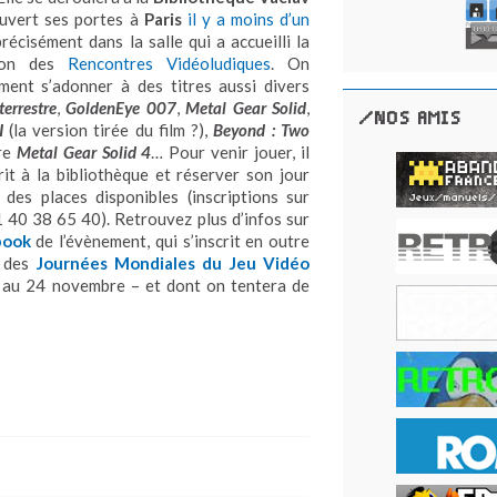
ouvert ses portes à
Paris
il y a moins d’un
précisément dans la salle qui a accueilli la
tion des
Rencontres Vidéoludiques
. On
ent s’adonner à des titres aussi divers
terrestre
,
GoldenEye 007
,
Metal Gear Solid
,
/NOS AMIS
I
(la version tirée du film ?),
Beyond : Two
re
Metal Gear Solid 4
… Pour venir jouer, il
rit à la bibliothèque et réserver son jour
 des places disponibles (inscriptions sur
 40 38 65 40). Retrouvez plus d’infos sur
book
de l’évènement, qui s’inscrit en outre
e des
Journées Mondiales du Jeu Vidéo
au 24 novembre – et dont on tentera de