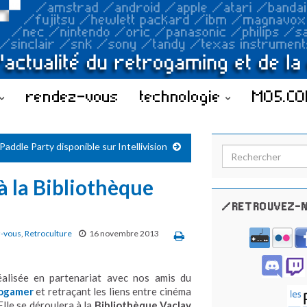
rendez-vous
technologie
MO5.C
Paddle Party disponible sur Intellivision
Search for:
à la Bibliothèque
/RETROUVEZ-N
-vous
,
Retroculture
16 novembre 2013
éalisée en partenariat avec nos amis du
rogamer
et
retraçant les liens entre cinéma
Elle se déroulera à la
Bibliothèque Vaclav