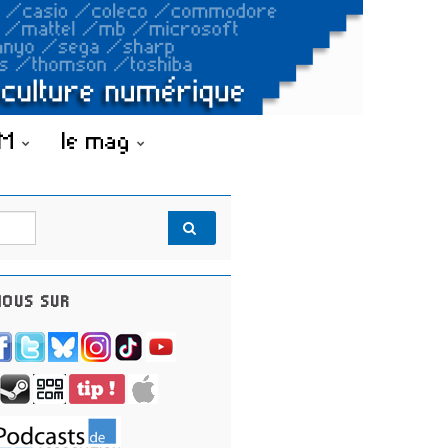
OM
le mag
OUS SUR