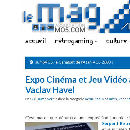
accueil
retrogaming
culture
JumpVCS, le Canabalt de l’Atari VCS 2600 ?
Expo Cinéma et Jeu Vidéo 
Vaclav Havel
De
Guillaume Verdin
dans la catégorie
Actualités
,
Nos Amis
,
Rendez
C’est mardi que débutera une exposition jouable r
Serpent Ret
et jeux vidéo. 