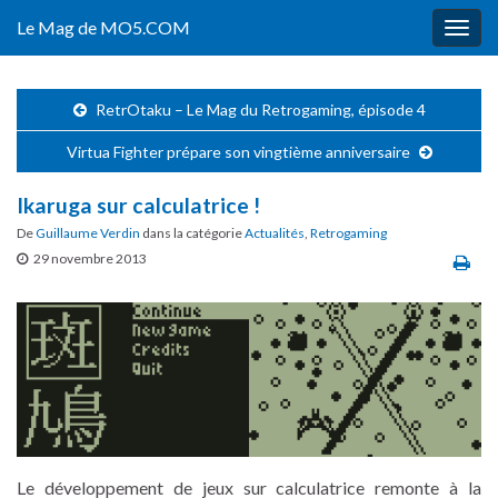
Le Mag de MO5.COM
Togg
navig
RetrOtaku – Le Mag du Retrogaming, épisode 4
Virtua Fighter prépare son vingtième anniversaire
Ikaruga sur calculatrice !
De
Guillaume Verdin
dans la catégorie
Actualités
,
Retrogaming
29 novembre 2013
Le développement de jeux sur calculatrice remonte à la